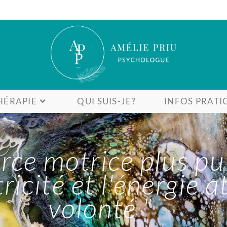
HÉRAPIE
QUI SUIS-JE?
INFOS PRATI
force motrice plus p
tricité et l'énergie 
volonté "