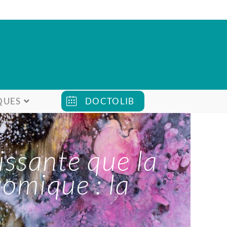
QUES
DOCTOLIB
uissante que la
atomique : la