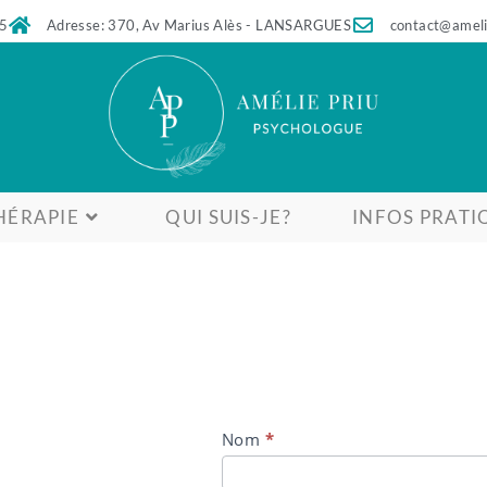
45
Adresse: 370, Av Marius Alès - LANSARGUES
contact@ameli
HÉRAPIE
QUI SUIS-JE?
INFOS PRATI
prise
Nom
*
de
rdv