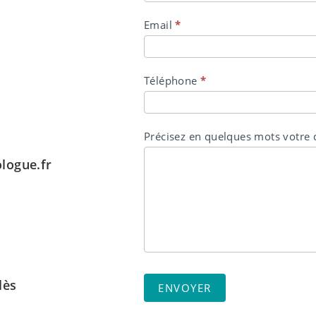
Email
*
Téléphone
*
Précisez en quelques mots votr
logue.fr
lès
ENVOYER